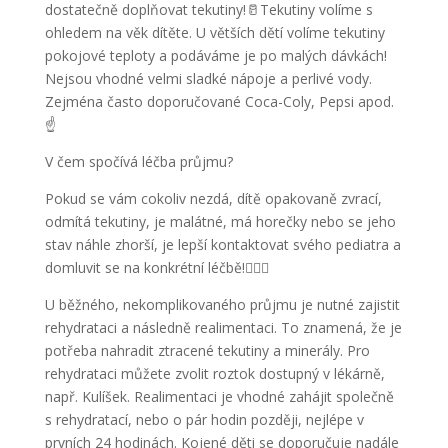
dostatečně doplňovat tekutiny!🥛Tekutiny volíme s
ohledem na věk dítěte. U větších dětí volíme tekutiny
pokojové teploty a podáváme je po malých dávkách!
Nejsou vhodné velmi sladké nápoje a perlivé vody.
Zejména často doporučované Coca-Coly, Pepsi apod.
☝️
V čem spočívá léčba průjmu?
Pokud se vám cokoliv nezdá, dítě opakovaně zvrací,
odmítá tekutiny, je malátné, má horečky nebo se jeho
stav náhle zhorší, je lepší kontaktovat svého pediatra a
domluvit se na konkrétní léčbě!👩🏻‍⚕️
U běžného, nekomplikovaného průjmu je nutné zajistit
rehydrataci a následně realimentaci. To znamená, že je
potřeba nahradit ztracené tekutiny a minerály. Pro
rehydrataci můžete zvolit roztok dostupný v lékárně,
např. Kulíšek. Realimentaci je vhodné zahájit společně
s rehydratací, nebo o pár hodin později, nejlépe v
prvních 24 hodinách. Kojené děti se doporučuje nadále