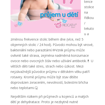
tence
stolice
na
řídkou
/
tekuto
u a
změnou frekvence stolic během dne (více, než 5
objemných stolic / 24 hod). Původci mohou být virové,
bakteriální nebo parazitární.🦠Vznik průjmu může
ovlivnit také strava, zejména nadměrná konzumace
ovoce nebo ovocných šťáv nebo užívání antibiotik.💊 U
větších děti také stres, strach nebo úzkost. Mezi
nejzávažnější původce průjmu v dětském věku patří
rotaviry. Kromě průjmu může být stav dítěte
doprovázen zvracením, nevolností, bolestmi břicha
nebo teplotami.🤒
Největším rizikem při průjmech u kojenců a malých
dětí je dehydratace. Proto je nezbytně nutné