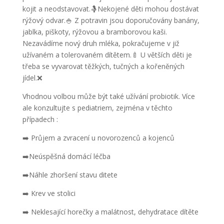
kojit a neodstavovat.🤱Nekojené děti mohou dostávat
rýžový odvar.🍚 Z potravin jsou doporučovány banány,
jablka, piškoty, rýžovou a bramborovou kaši.
Nezavádíme nový druh mléka, pokračujeme v již
užívaném a tolerovaném dítětem.🍼 U větších děti je
třeba se vyvarovat těžkých, tučných a kořeněných
jídel.❌
Vhodnou volbou může být také užívání probiotik. Více
ale konzultujte s pediatriem, zejména v těchto
případech :
➡️ Průjem a zvracení u novorozenců a kojenců
➡️Neúspěšná domácí léčba
➡️Náhle zhoršení stavu ditete
➡️ Krev ve stolici
➡️ Neklesající horečky a malátnost, dehydratace dítěte