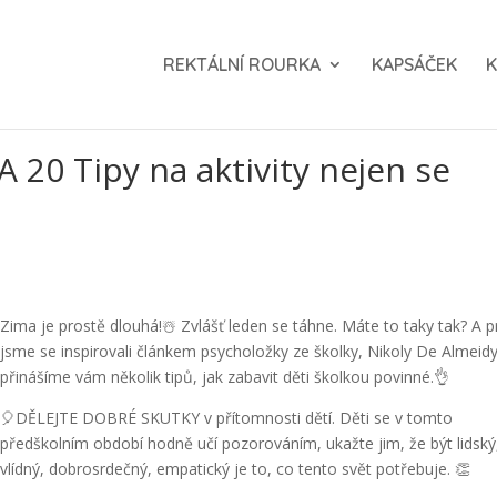
REKTÁLNÍ ROURKA
KAPSÁČEK
K
20 Tipy na aktivity nejen se
Zima je prostě dlouhá!☃️ Zvlášť leden se táhne. Máte to taky tak? A 
jsme se inspirovali článkem psycholožky ze školky, Nikoly De Almeidy
přinášíme vám několik tipů, jak zabavit děti školkou povinné.👌
🎈DĚLEJTE DOBRÉ SKUTKY v přítomnosti dětí. Děti se v tomto
předškolním období hodně učí pozorováním, ukažte jim, že být lidský
vlídný, dobrosrdečný, empatický je to, co tento svět potřebuje. 👏