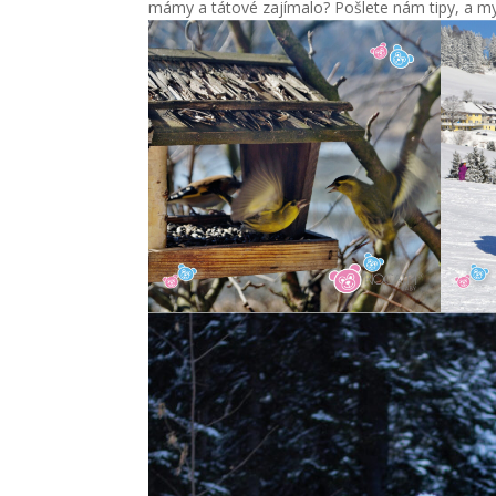
mámy a tátové zajímalo? Pošlete nám tipy, a m