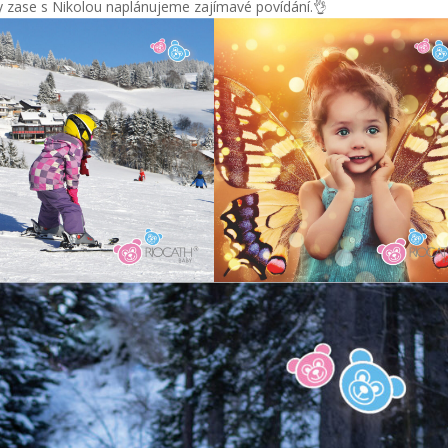
y zase s Nikolou naplánujeme zajímavé povídání.👌