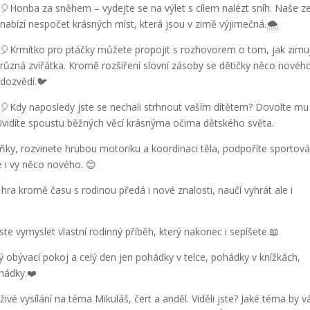
🎈Honba za sněhem – vydejte se na výlet s cílem nalézt sníh. Naše 
nabízí nespočet krásných míst, která jsou v zimě výjimečná.🌨
🎈Krmítko pro ptáčky můžete propojit s rozhovorem o tom, jak zimuj
různá zvířátka. Kromě rozšíření slovní zásoby se dětičky něco nového
dozvědí.🐦
🎈Kdy naposledy jste se nechali strhnout vaším dítětem? Dovolte mu
. Uvidíte spoustu běžných věcí krásnýma očima dětského světa.
áňky, rozvinete hrubou motoriku a koordinaci těla, podpoříte sportová
e i vy něco nového. 😊
ra kromě času s rodinou předá i nové znalosti, naučí vyhrát ale i
ste vymyslet vlastní rodinný příběh, který nakonec i sepíšete.📖
 obývací pokoj a celý den jen pohádky v telce, pohádky v knížkách,
hádky.❤️
ivé vysílání na téma Mikuláš, čert a anděl. Viděli jste? Jaké téma by v