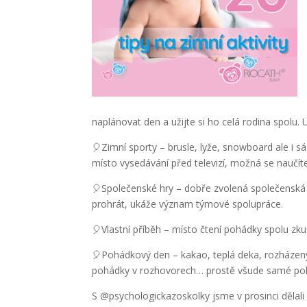
naplánovat den a užijte si ho celá rodina spolu
🎈Zimní sporty – brusle, lyže, snowboard ale i s
místo vysedávání před televizí, možná se naučít
🎈Společenské hry – dobře zvolená společenská h
prohrát, ukáže význam týmové spolupráce.
🎈Vlastní příběh – místo čtení pohádky spolu zku
🎈Pohádkový den – kakao, teplá deka, rozházený
pohádky v rozhovorech… prostě všude samé po
S @psychologickazoskolky jsme v prosinci dělali ž