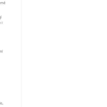
země
í
 i
ní
ás,