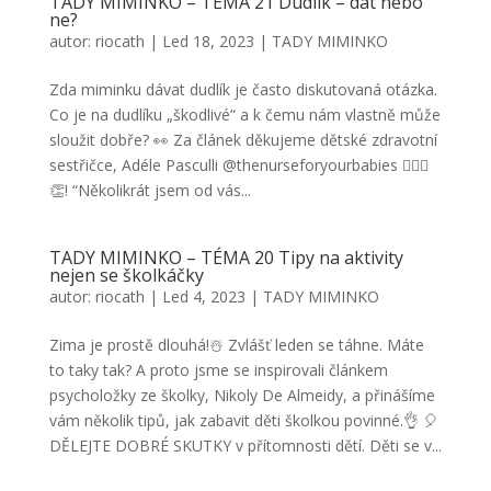
TADY MIMINKO – TÉMA 21 Dudlík – dát nebo
ne?
autor:
riocath
|
Led 18, 2023
|
TADY MIMINKO
Zda miminku dávat dudlík je často diskutovaná otázka.
Co je na dudlíku „škodlivé“ a k čemu nám vlastně může
sloužit dobře? 👀 Za článek děkujeme dětské zdravotní
sestřičce, Adéle Pasculli @thenurseforyourbabies 👩🏻‍⚕️
👏! “Několikrát jsem od vás...
TADY MIMINKO – TÉMA 20 Tipy na aktivity
nejen se školkáčky
autor:
riocath
|
Led 4, 2023
|
TADY MIMINKO
Zima je prostě dlouhá!☃️ Zvlášť leden se táhne. Máte
to taky tak? A proto jsme se inspirovali článkem
psycholožky ze školky, Nikoly De Almeidy, a přinášíme
vám několik tipů, jak zabavit děti školkou povinné.👌 🎈
DĚLEJTE DOBRÉ SKUTKY v přítomnosti dětí. Děti se v...