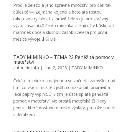
Proč je železo a jeho správné množství pro děti tak
důležité?👀 Zejména kojenci a batolata rostou
raketovou rychlostí, a právě železo je pro správný
vývoj zásadní.👶 Proto miminka získají už v bříšku od
maminek docela slušnou zásobu železa pro první
měsíce vývoje.🤰🏻Má...
TADY MIMINKO – TÉMA 22 Peněžitá pomoc v
mateřství
autor:
riocath
|
Úno 2, 2023
|
TADY MIMINKO
Čekáte miminko a najednou se začnete zamýšlet nad
tím, co vše si musíte zjistit, co nakoupit, připravit a
jaké papíry vyplnit.📑 S tím je úzce spjata peněžitá
pomoc v mateřství. No prostě mateřská.😊 Tedy
peníze, které dostanete místo výplaty, protože budete
s děťátkem...