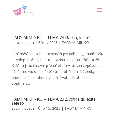
TADY MIMINKO – TÉMA 24 Bacha, klíště!
autor:
riocath
|
Bře 1, 2023
|
TADY MIMINKO
Jarní měsíce s sebou nepřináší jen delší dny, sluníčko🌤
a teplejší počasí, bohužel začíná i sezóna klíšťat.🌲😱
Klíšťata jsou častým přenašečem viru, který způsobuje
zánět mozku s různě těžkým průběhem. Následky
onemocnění mohou být celoživotní. Proto si tu
pojďme v...
TADY MIMINKO – TÉMA 23 Životně důležité
železo
autor:
riocath
|
Úno 15, 2023
|
TADY MIMINKO